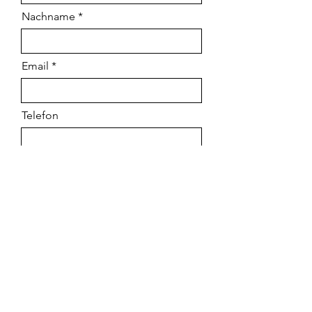
Nachname
Email
Telefon
Nachricht / Anfrage zu bexio
Welche Dienstleistungen können wir für
dich übernehmen?
bexio Buchhaltung all inkl.
bexio Buchhaltung DIY
anderes