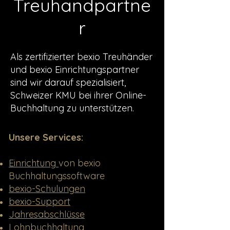
Treuhandpartne
r
Als zertifizierter bexio Treuhänder
und bexio Einrichtungspartner
sind wir darauf spezialisiert,
Schweizer KMU bei ihrer Online-
Buchhaltung zu unterstützen.
​Unsere Services:
Einrichtung
von bexio
Buchhaltungssoftware
bexio-Schulungen
b
exio-Support
Jahresa
bschlüsse
Lohnbu
chhaltung