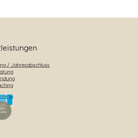
tleistungen
ng / Jahresabschluss
ratung
ündung
aching